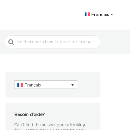
Français
Rechercher
Français
Besoin d’aide?
Can't find the answer you're looking
for? Don't worry we're here to help!